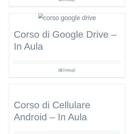
essere
scelte
nella
pagina
Corso di Google Drive –
del
In Aula
prodotto
Dettagli
Corso di Cellulare
Android – In Aula