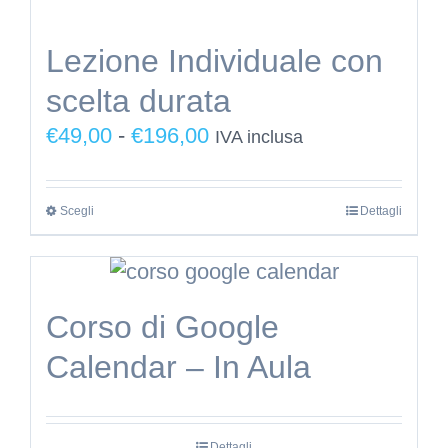
Lezione Individuale con
scelta durata
Fascia
€
49,00
-
€
196,00
IVA inclusa
di
prezzo:
Scegli
Questo
Dettagli
da
prodotto
€49,00
ha
a
più
€196,00
Corso di Google
varianti.
Calendar – In Aula
Le
opzioni
possono
Dettagli