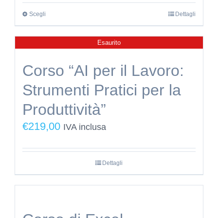
essere
Scegli
Questo
Dettagli
scelte
prodotto
nella
Esaurito
ha
pagina
più
del
Corso “AI per il Lavoro:
varianti.
prodotto
Strumenti Pratici per la
Le
opzioni
Produttività”
possono
€
219,00
IVA inclusa
essere
scelte
nella
Dettagli
pagina
del
prodotto