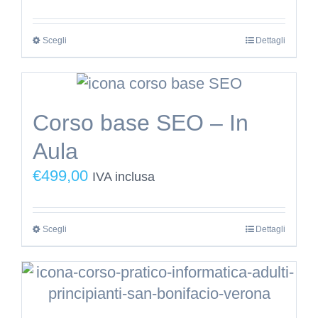
Scegli
Questo
Dettagli
prodotto
ha
più
Corso base SEO – In
varianti.
Aula
Le
opzioni
€
499,00
IVA inclusa
possono
essere
Scegli
Questo
Dettagli
scelte
prodotto
nella
ha
pagina
più
del