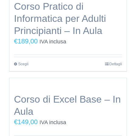
varianti.
prodotto
Corso Pratico di
Le
Informatica per Adulti
opzioni
possono
Principianti – In Aula
essere
€
189,00
IVA inclusa
scelte
nella
pagina
Scegli
Questo
Dettagli
del
prodotto
prodotto
ha
più
Corso di Excel Base – In
varianti.
Aula
Le
opzioni
€
149,00
IVA inclusa
possono